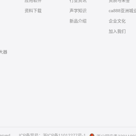
应用软件
行业资讯
资质与荣誉
资料下载
声学知识
ca888亚洲
新品介绍
企业文化
加入我们
大器
erved
ICP备案号：浙ICP备11012277号-1