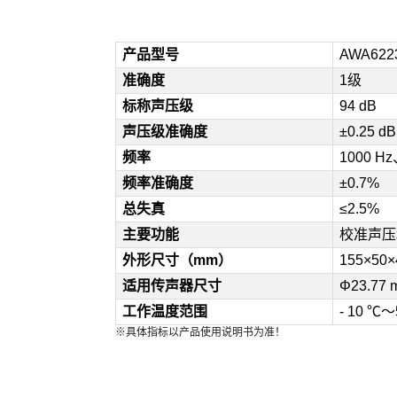
产
品型号
AWA622
准确度
1级
标称声压级
94 dB
声压级准确度
±0.25 dB
频率
1000 H
频率准确度
±0.7%
总失真
≤2.5%
主要功能
校准声压
外形尺寸（mm）
155×50×
适用传声器尺寸
Φ23.77
工作温度范围
- 10 ℃～
※具体指标以产品使用说明书为准！