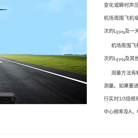
变化或瞬时声
机场周围飞机
次的L
及一
EPN
机场周围飞
次的L
及其
EPN
测量方法有
测量。如果要进
行实时1/3倍频
中心频率及A，