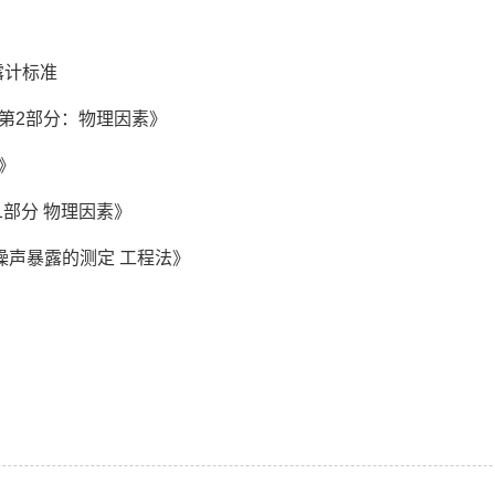
 个人声暴露计标准
值 第2部分：物理因素》
声》
 第1部分 物理因素》
学 职业噪声暴露的测定 工程法》
》