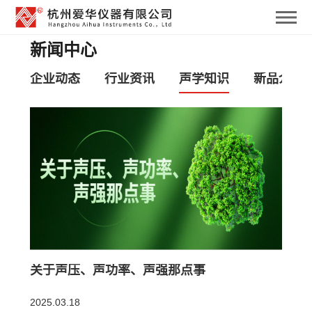
新闻中心
企业动态
行业资讯
声学知识
新品介绍
关于声压、声功率、声强那点事
2025.03.18