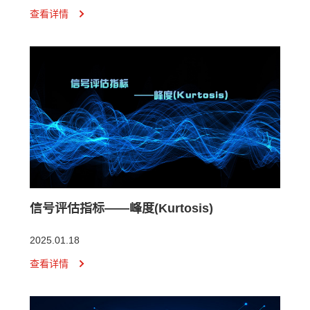
查看详情
信号评估指标——峰度(Kurtosis)
2025.01.18
查看详情