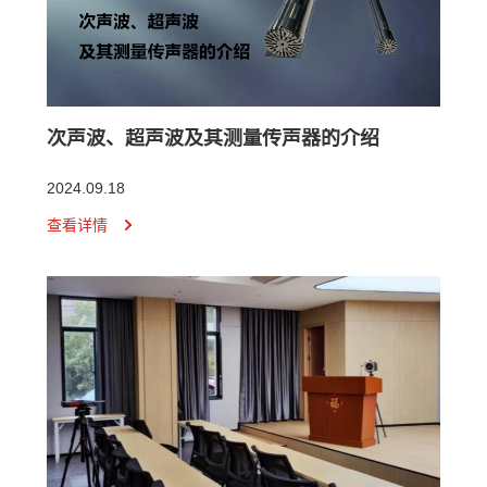
次声波、超声波及其测量传声器的介绍
2024.09.18
查看详情