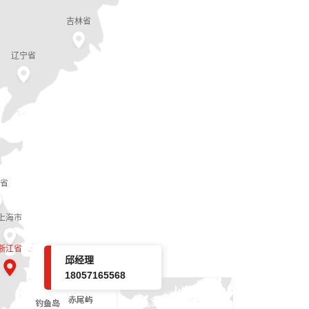
吉林省
辽宁省
省
上海市
浙江省
邱经理
18057165568